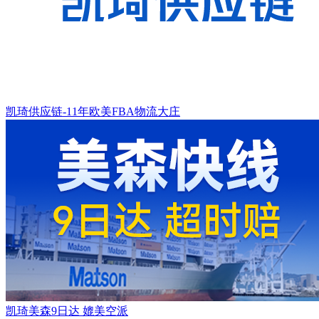
凯琦供应链-11年欧美FBA物流大庄
凯琦美森9日达 媲美空派